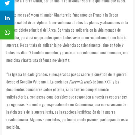
fui a pie a Tierra Santa, por un año, a reflexionar sobre lo que había que hacer.
“Luego me casé y con mi mujer Chanterelle fundamos en Francia la Orden
Patriarcal del Arca. Aplicar la no-violencia a todos los planos y situaciones de la
vida, es objeto principal del Arca. Se trata de aplicarla en la vida menuda de
cada día, para así comprender que si todos vivieran no-violentamente no habría
guerras. No se trata de aplicar la no-violencia ocasionalmente, sino en todo y
todos los días. Y también concebir y practicar una educación, una economía, una
medicina y hasta una defensa no-violenta.
“La Iglesia ha dado grandes e inesperados pasos sobre la cuestión de la guerra
desde el Concilio Vaticano II. La encíclica
Pacem in terris
de Juan XXIII y los
documentos conciliares sobre el tema, si no fueron completamente
satisfactorios, son pasos considerables que responden a nuestras esperanzas
y exigencias. Sin embargo, especialmente en Sudamérica, una nueva versión de
la vieja tesis de la guerra justa, es la capciosa justificación de la guerra
revolucionaria. Algunos sacerdotes, particularmente jóvenes, participan de esta
posición.