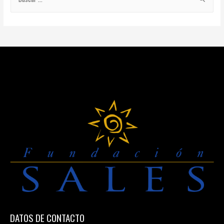
ENTRADAS
u
s
c
a
r
:
DATOS DE CONTACTO