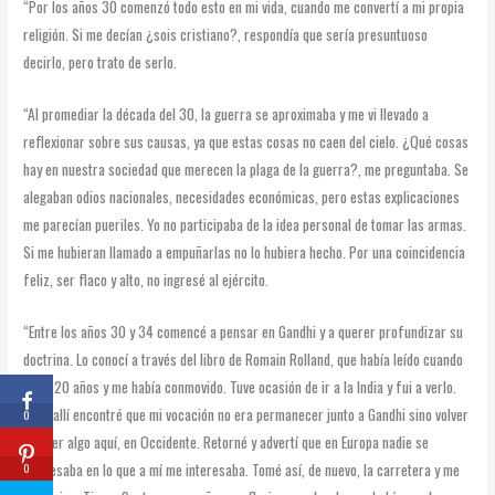
“Por los años 30 comenzó todo esto en mi vida, cuando me convertí a mi propia
religión. Si me decían ¿sois cristiano?, respondía que sería presuntuoso
decirlo, pero trato de serlo.
“Al promediar la década del 30, la guerra se aproximaba y me vi llevado a
reflexionar sobre sus causas, ya que estas cosas no caen del cielo. ¿Qué cosas
hay en nuestra sociedad que merecen la plaga de la guerra?, me preguntaba. Se
alegaban odios nacionales, necesidades económicas, pero estas explicaciones
me parecían pueriles. Yo no participaba de la idea personal de tomar las armas.
Si me hubieran llamado a empuñarlas no lo hubiera hecho. Por una coincidencia
feliz, ser flaco y alto, no ingresé al ejército.
“Entre los años 30 y 34 comencé a pensar en Gandhi y a querer profundizar su
doctrina. Lo conocí a través del libro de Romain Rolland, que había leído cuando
tenía 20 años y me había conmovido. Tuve ocasión de ir a la India y fui a verlo.
Pero allí encontré que mi vocación no era permanecer junto a Gandhi sino volver
0
y hacer algo aquí, en Occidente. Retorné y advertí que en Europa nadie se
interesaba en lo que a mí me interesaba. Tomé así, de nuevo, la carretera y me
0