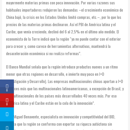
mayormente materias primas con poca innovación. Por varias razones sus
habituales importadores redujeron las demandas –el crecimiento económico de
China bajó, la crisis en los Estados Unidos limitó compras, etc.–, por lo que los
precios de las materias primas declinaron. Así el PBI de América latina y el
Caribe, que venía creciendo, declinó del 6 al 2,5% en el último año medido. El
economista de la Torre indicó que la región “ya no puede contar con el exterior
para crecer y, como carece de herramientas alternativas, mantendrá la
desaceleración económica si no realiza reformas”.
El Banco Mundial señala que la región introduce productos nuevos a un ritmo
menor que otras regiones en desarrollo, e invierte muy poco en I+D
(Investigación y Desarrollo). Las empresas multinacionales chinas aportan a I+D
34 veces más que las multinacionales latinoamericanas, a excepción de Brasil, y
0
las multinacionales de los países más desarrollados 40 veces más. Por eso
“América latina y el Caribe están en la cola de la innovación”.
0
José Miguel Benavente, especialista en innovación y competitividad del BID,
explica que la región se conforma con exportar su riqueza autóctona sin