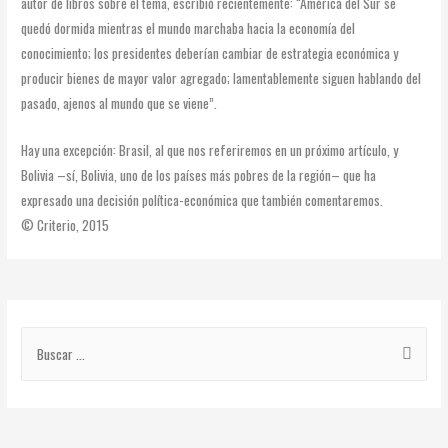
autor de libros sobre el tema, escribió recientemente: “América del Sur se
quedó dormida mientras el mundo marchaba hacia la economía del
conocimiento; los presidentes deberían cambiar de estrategia económica y
producir bienes de mayor valor agregado; lamentablemente siguen hablando del
pasado, ajenos al mundo que se viene”.
Hay una excepción: Brasil, al que nos referiremos en un próximo artículo, y
Bolivia –sí, Bolivia, uno de los países más pobres de la región– que ha
expresado una decisión política-económica que también comentaremos.
© Criterio, 2015
NAVEGACIÓN
DE
B
ENTRADAS
u
s
c
a