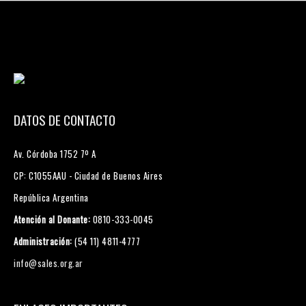
r
:
DATOS DE CONTACTO
Av. Córdoba 1752 7º A
CP: C1055AAU - Ciudad de Buenos Aires
República Argentina
Atención al Donante:
0810-333-0045
Administración:
(54 11) 4811-4777
info@sales.org.ar