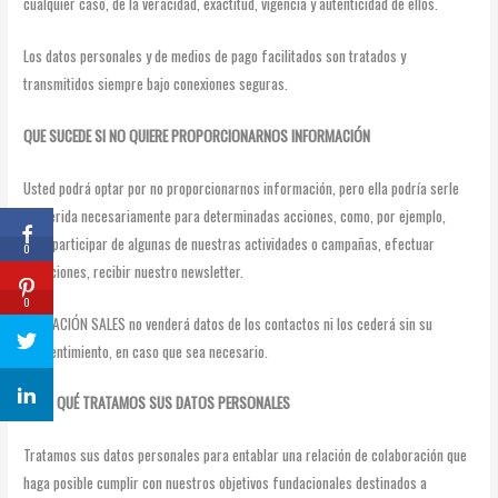
cualquier caso, de la veracidad, exactitud, vigencia y autenticidad de ellos.
Los datos personales y de medios de pago facilitados son tratados y
transmitidos siempre bajo conexiones seguras.
QUE SUCEDE SI NO QUIERE PROPORCIONARNOS INFORMACIÓN
Usted podrá optar por no proporcionarnos información, pero ella podría serle
requerida necesariamente para determinadas acciones, como, por ejemplo,
para participar de algunas de nuestras actividades o campañas, efectuar
0
donaciones, recibir nuestro newsletter.
0
FUNDACIÓN SALES no venderá datos de los contactos ni los cederá sin su
consentimiento, en caso que sea necesario.
PARA QUÉ TRATAMOS SUS DATOS PERSONALES
Tratamos sus datos personales para entablar una relación de colaboración que
haga posible cumplir con nuestros objetivos fundacionales destinados a